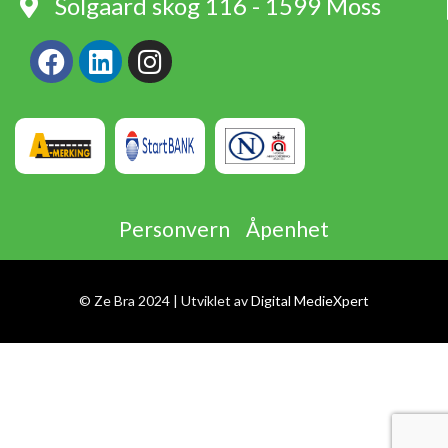
Solgaard skog 116 - 1599 Moss
Personvern
Åpenhet
© Ze Bra 2024 | Utviklet av
Digital MedieXpert